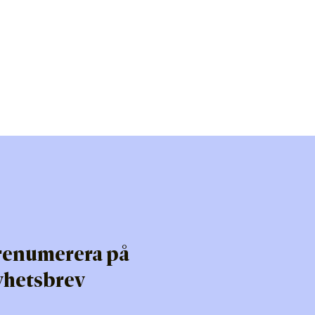
renumerera på
yhetsbrev