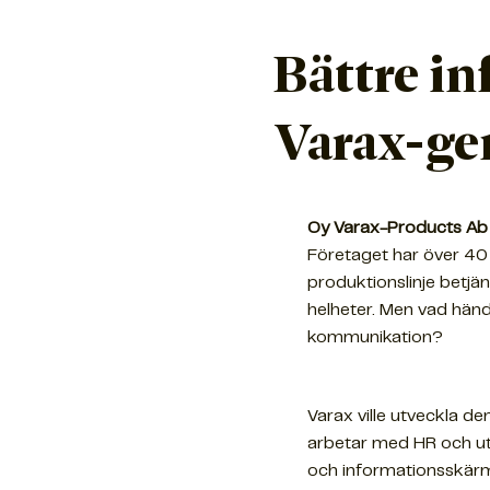
Bättre in
Varax-g
Oy Varax-Products Ab
Företaget har över 40 
produktionslinje betjä
helheter. Men vad händ
kommunikation?
Varax ville utveckla d
arbetar med HR och utv
och informationsskärm