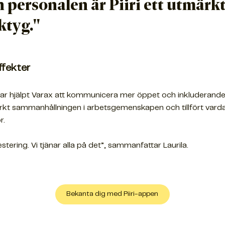
n personalen är Piiri ett utmärk
ktyg."
ffekter
har hjälpt Varax att kommunicera mer öppet och inkluderande
kt sammanhållningen i arbetsgemenskapen och tillfört vard
r.
stering. Vi tjänar alla på det”, sammanfattar Laurila.
Bekanta dig med Piiri-appen