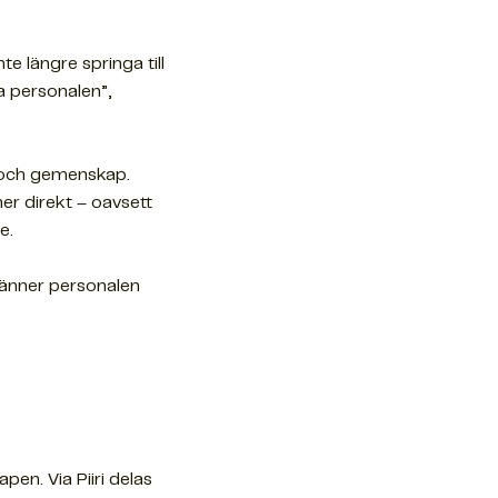
e längre springa till
a personalen”,
t och gemenskap.
er direkt – oavsett
e.
 känner personalen
en. Via Piiri delas