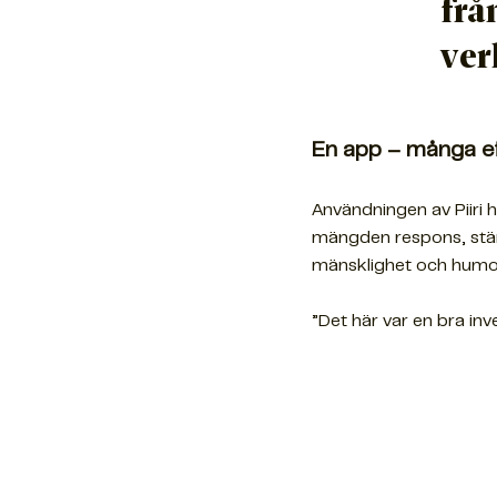
frå
ver
En app – många e
Användningen av Piiri 
mängden respons, stär
mänsklighet och humo
”Det här var en bra inve