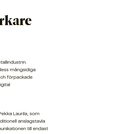
rkare
allindustrin.
h dess mångsidiga
 och förpackade
gital
Pekka Laurila, som
itionell anslagstavla
ikationen till endast