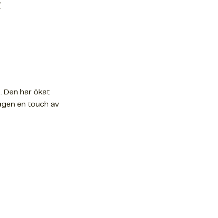
t
. Den har ökat
agen en touch av