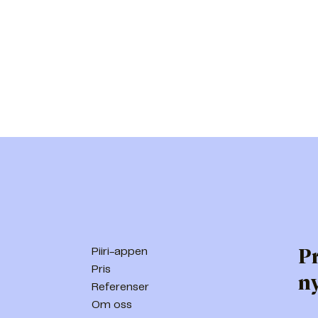
P
Piiri-appen
Pris
n
Referenser
Om oss