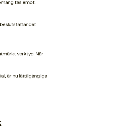
nemang tas emot.
 beslutsfattandet –
 utmärkt verktyg. När
 är nu lättillgängliga
k