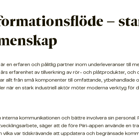
formationsflöde – sta
emenskap
är en erfaren och pålitlig partner inom underleveranser till met
års erfarenhet av tillverkning av rör- och plåtprodukter, oc
nar allt från små komponenter till omfattande, ytbehandlade
er när en stark industriell aktör möter moderna verktyg för di
en interna kommunikationen och bättre involvera sin personal. 
ecklingsarbete, säger att de före Piiri-appen använde en trad
 vilka var tidskrävande att uppdatera och begränsade kommun