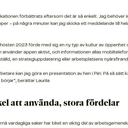
ationen förbättrats eftersom det är så enkelt. Jag behöver int
er – på några minuter kan jag skicka ett meddelande till hel
ri hösten 2023 förde med sig en ny typ av kultur av öppenhe
 använder appen aktivt, och informationen allas mobiltelefon
tälld, en strategiuppdatering eller arbetsplatsens nyårsfirand
etare kan jag göra en presentation av hen i Piiri. På så sätt
 börjar”, berättar Laurila.
el att använda, stora fördelar
 vardagliga saker har blivit en viktig del av arbetsgemenskap