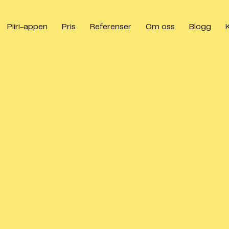
Piiri-appen
Pris
Referenser
Om oss
Blogg