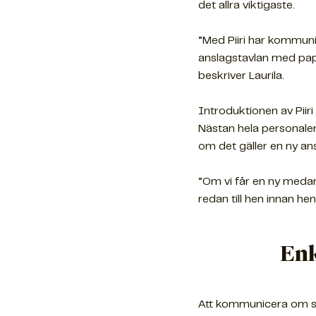
det allra viktigaste.
”Med Piiri har kommunik
anslagstavlan med papp
beskriver Laurila.
Introduktionen av Pii
Nästan hela personalen
om det gäller en ny ans
”Om vi får en ny medarb
redan till hen innan hen
Enk
Att kommunicera om små