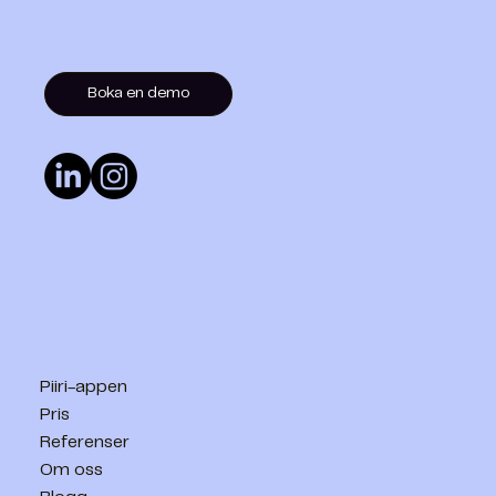
Boka en demo
Piiri-appen
Pris
Referenser
Om oss