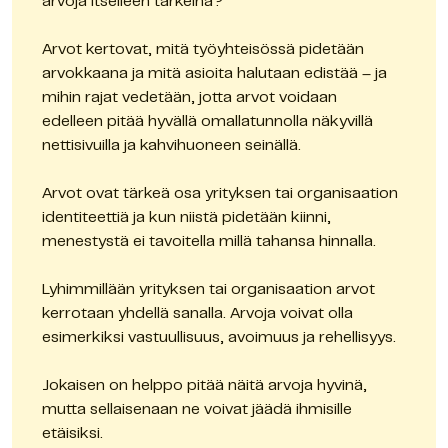
arvoja itselleen tärkeinä?
Arvot kertovat, mitä työyhteisössä pidetään 
arvokkaana ja mitä asioita halutaan edistää – ja 
mihin rajat vedetään, jotta arvot voidaan 
edelleen pitää hyvällä omallatunnolla näkyvillä 
nettisivuilla ja kahvihuoneen seinällä.
Arvot ovat tärkeä osa yrityksen tai organisaation 
identiteettiä ja kun niistä pidetään kiinni, 
menestystä ei tavoitella millä tahansa hinnalla.
Lyhimmillään yrityksen tai organisaation arvot 
kerrotaan yhdellä sanalla. Arvoja voivat olla 
esimerkiksi vastuullisuus, avoimuus ja rehellisyys.
Jokaisen on helppo pitää näitä arvoja hyvinä, 
mutta sellaisenaan ne voivat jäädä ihmisille 
etäisiksi.