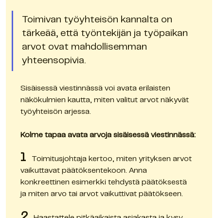
Toimivan työyhteisön kannalta on 
tärkeää, että työntekijän ja työpaikan 
arvot ovat mahdollisemman 
yhteensopivia.
Sisäisessä viestinnässä voi avata erilaisten 
näkökulmien kautta, miten valitut arvot näkyvät 
työyhteisön arjessa.
Kolme tapaa avata arvoja sisäisessä viestinnässä:
1
   Toimitusjohtaja kertoo, miten yrityksen arvot 
vaikuttavat päätöksentekoon. Anna 
konkreettinen esimerkki tehdystä päätöksestä 
ja miten arvo tai arvot vaikuttivat päätökseen.
2
   Haastattele pitkäaikaista asiakasta ja kysy, 