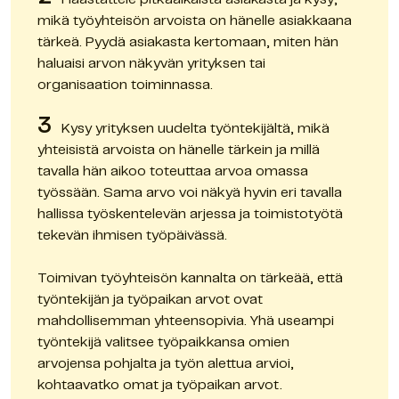
mikä työyhteisön arvoista on hänelle asiakkaana 
tärkeä. Pyydä asiakasta kertomaan, miten hän 
haluaisi arvon näkyvän yrityksen tai 
organisaation toiminnassa.
3
   Kysy yrityksen uudelta työntekijältä, mikä 
yhteisistä arvoista on hänelle tärkein ja millä 
tavalla hän aikoo toteuttaa arvoa omassa 
työssään. Sama arvo voi näkyä hyvin eri tavalla 
hallissa työskentelevän arjessa ja toimistotyötä 
tekevän ihmisen työpäivässä.
Toimivan työyhteisön kannalta on tärkeää, että 
työntekijän ja työpaikan arvot ovat 
mahdollisemman yhteensopivia. Yhä useampi 
työntekijä valitsee työpaikkansa omien 
arvojensa pohjalta ja työn alettua arvioi, 
kohtaavatko omat ja työpaikan arvot.