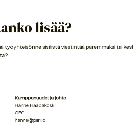
aanko lisää?
ää työyhteisönne sisäistä viestintää paremmaksi tai kes
ta?
Kumppanuudet ja johto
Hanne Haapakoski
CEO
hanne@piiri.io