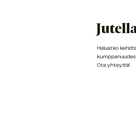
Jutell
Haluatko kehitt
kumppanuudes
Ota yhteyttä!