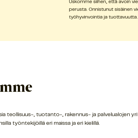
Uskomme siihen, että avoin vie
perusta. Onnistunut sisäinen v
työhyvinvointia ja tuottavuutta
amme
 teollisuus-, tuotanto-, rakennus- ja palvelualojen yri
lla työntekijöillä eri maissa ja eri kielillä.