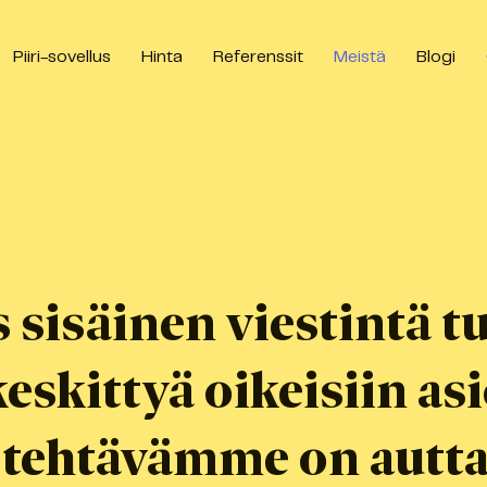
Piiri-sovellus
Hinta
Referenssit
Meistä
Blogi
E
 sisäinen viestintä t
eskittyä oikeisiin asi
tehtävämme on autt