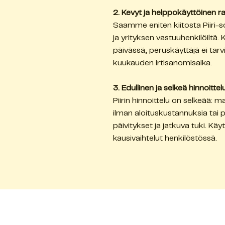
2. Kevyt ja helppokäyttöinen r
Saamme eniten kiitosta Piiri-s
ja yrityksen vastuuhenkilöiltä.
päivässä, peruskäyttäjä ei tarv
kuukauden irtisanomisaika.
3. Edullinen ja selkeä hinnoittel
Piirin hinnoittelu on selkeää:
ilman aloituskustannuksia tai pi
päivitykset ja jatkuva tuki. K
kausivaihtelut henkilöstössä.