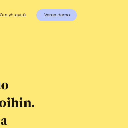
Ota yhteyttä
Varaa demo
uo
oihin.
aa