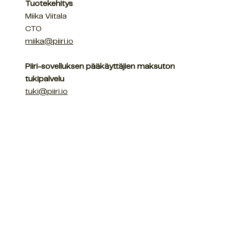
Tuotekehitys
Miika Viitala
CTO
miika@piiri.io
Piiri-sovelluksen pääkäyttäjien maksuton
tukipalvelu
tuki@piiri.io