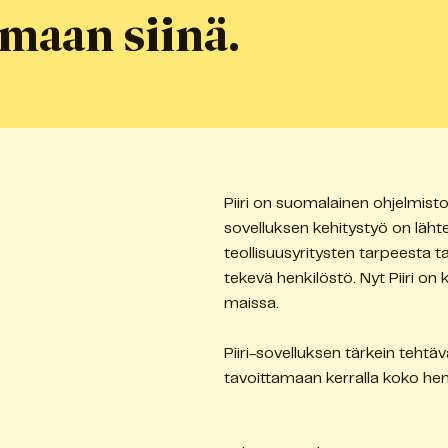
maan siinä.
Piiri on suomalainen ohjelmistoy
sovelluksen kehitystyö on läht
teollisuusyritysten tarpeesta t
tekevä henkilöstö. Nyt Piiri on kä
maissa.
Piiri-sovelluksen tärkein teh
tavoittamaan kerralla koko he