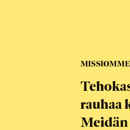
MISSIOMM
Tehokas
rauhaa k
Meidän 