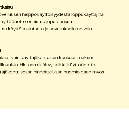
atkaisu
ovelluksen helppokäyttöisyydestä loppukäyttäjiltä
 Käyttöönotto onnistuu jopa parissa
itse käyttökoulutusta ja sovelluksella on vain
u
 maksat vain käyttäjäkohtaisen kuukausimaksun
ilokuluja. Hintaan sisältyy kaikki: käyttöönotto,
äyttäjäkohtaisessa hinnoittelussa huomioidaan myös