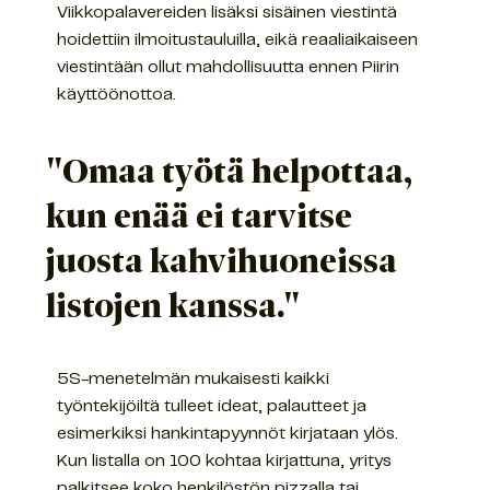
Viikkopalavereiden lisäksi sisäinen viestintä
hoidettiin ilmoitustauluilla, eikä reaaliaikaiseen
viestintään ollut mahdollisuutta ennen Piirin
käyttöönottoa.
"Omaa työtä helpottaa,
kun enää ei tarvitse
juosta kahvihuoneissa
listojen kanssa."
5S-menetelmän mukaisesti kaikki
työntekijöiltä tulleet ideat, palautteet ja
esimerkiksi hankintapyynnöt kirjataan ylös.
Kun listalla on 100 kohtaa kirjattuna, yritys
palkitsee koko henkilöstön pizzalla tai