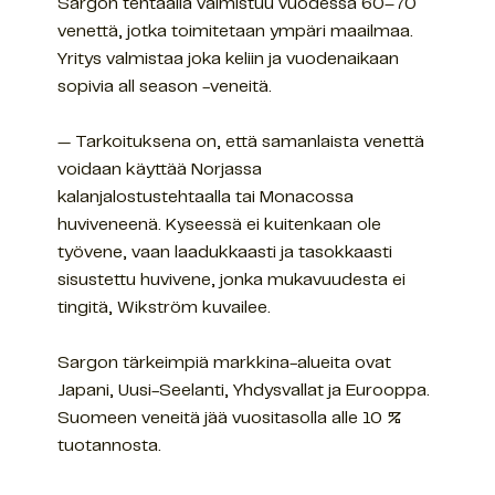
Sargon tehtaalla valmistuu vuodessa 60–70
venettä, jotka toimitetaan ympäri maailmaa.
Yritys valmistaa joka keliin ja vuodenaikaan
sopivia all season -veneitä.
— Tarkoituksena on, että samanlaista venettä
voidaan käyttää Norjassa
kalanjalostustehtaalla tai Monacossa
huviveneenä. Kyseessä ei kuitenkaan ole
työvene, vaan laadukkaasti ja tasokkaasti
sisustettu huvivene, jonka mukavuudesta ei
tingitä, Wikström kuvailee.
Sargon tärkeimpiä markkina-alueita ovat
Japani, Uusi-Seelanti, Yhdysvallat ja Eurooppa.
Suomeen veneitä jää vuositasolla alle 10 %
tuotannosta.