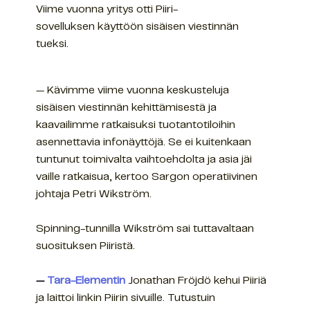
Viime vuonna yritys otti Piiri-
sovelluksen käyttöön sisäisen viestinnän
tueksi.
— Kävimme viime vuonna keskusteluja
sisäisen viestinnän kehittämisestä ja
kaavailimme ratkaisuksi tuotantotiloihin
asennettavia infonäyttöjä. Se ei kuitenkaan
tuntunut toimivalta vaihtoehdolta ja asia jäi
vaille ratkaisua, kertoo Sargon operatiivinen
johtaja Petri Wikström.
Spinning-tunnilla Wikström sai tuttavaltaan
suosituksen Piiristä.
—
Tara-Elementin
Jonathan Fröjdö kehui Piiriä
ja laittoi linkin Piirin sivuille. Tutustuin