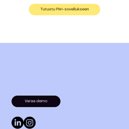
Tutustu Piiri-sovellukseen
Varaa demo