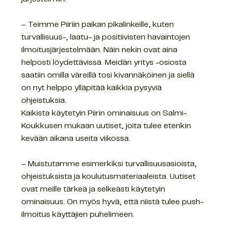
– Teimme Piiriin paikan pikalinkeille, kuten
turvallisuus-, laatu- ja positiivisten havaintojen
ilmoitusjärjestelmään. Näin nekin ovat aina
helposti löydettävissä. Meidän yritys -osiosta
saatiin omilla väreillä tosi kivannäköinen ja siellä
on nyt helppo ylläpitää kaikkia pysyviä
ohjeistuksia.
Kaikista käytetyin Piirin ominaisuus on Salmi-
Koukkusen mukaan uutiset, joita tulee etenkin
kevään aikana useita viikossa.
– Muistutamme esimerkiksi turvallisuusasioista,
ohjeistuksista ja koulutusmateriaaleista. Uutiset
ovat meille tärkeä ja selkeästi käytetyin
ominaisuus. On myös hyvä, että niistä tulee push-
ilmoitus käyttäjien puhelimeen.