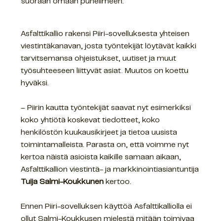
suoraan omaan puhelimeen.
Asfalttikallio rakensi Piiri-sovelluksesta yhteisen
viestintäkanavan, josta työntekijät löytävät kaikki
tarvitsemansa ohjeistukset, uutiset ja muut
työsuhteeseen liittyvät asiat. Muutos on koettu
hyväksi.
– Piirin kautta työntekijät saavat nyt esimerkiksi
koko yhtiötä koskevat tiedotteet, koko
henkilöstön kuukausikirjeet ja tietoa uusista
toimintamalleista. Parasta on, että voimme nyt
kertoa näistä asioista kaikille samaan aikaan,
Asfalttikallion viestintä- ja markkinointiasiantuntija
Tuija Salmi-Koukkunen
kertoo.
Ennen Piiri-sovelluksen käyttöä Asfalttikalliolla ei
ollut Salmi-Koukkusen mielestä mitään toimivaa