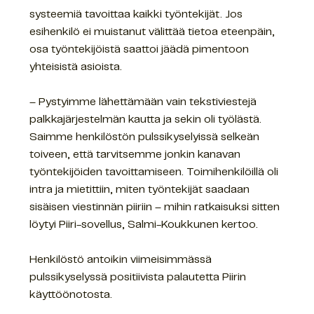
systeemiä tavoittaa kaikki työntekijät. Jos
esihenkilö ei muistanut välittää tietoa eteenpäin,
osa työntekijöistä saattoi jäädä pimentoon
yhteisistä asioista.
– Pystyimme lähettämään vain tekstiviestejä
palkkajärjestelmän kautta ja sekin oli työlästä.
Saimme henkilöstön pulssikyselyissä selkeän
toiveen, että tarvitsemme jonkin kanavan
työntekijöiden tavoittamiseen. Toimihenkilöillä oli
intra ja mietittiin, miten työntekijät saadaan
sisäisen viestinnän piiriin – mihin ratkaisuksi sitten
löytyi Piiri-sovellus, Salmi-Koukkunen kertoo.
Henkilöstö antoikin viimeisimmässä
pulssikyselyssä positiivista palautetta Piirin
käyttöönotosta.