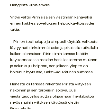
Hangosta Kilpisjärvelle.
Yritys valitsi Piirin sisäisen viestinnän kanavaksi
ennen kaikkea sovelluksen helppokäyttöisyyden
takia.
– Piiri on tosi helppo ja simppeli käyttää. Valikosta
löytyy heti tärkeimmät asiat ja pikaisella tutkailulla
kaiken olennaisen. Piirin tiimin kanssa lisättiin
käyttöönotossa meidän henkilöstömme mukaan
ja sekin sujui helposti, sen jälkeen ylläpito on
hoitunut hyvin itse, Salmi-Koukkunen summaa.
Hänestä oli tärkeää rakentaa Piiristä yrityksen
näköinen ja sen tarpeisiin sopiva. Uusi
viestintäsovellus auttaa ohjaamaan henkilöstöä
myös muihin yrityksen käytössä oleviin
järjestelmiin.