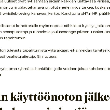
t ja uutiset ovat nyt samaan aikaan kaikkien luettavissa Piiriss
 anonyymi palautekanava on ollut meille myös tärkeä, koska s
istä whistleblowing-kanavaa, kertoo Konditoria pH7:n HR-pääll
llistanut konditorialle myös nopeat sähköiset kyselyt, joilla on
 ensiaputaitoja ja tunnelmia joulusesongin jälkeen. Lisäksi Pii
iin tapahtumiin.
don tulevista tapahtumista yhtä aikaan, eikä meidän tarvitse kie
ä osallistujatietoja, Sini toteaa.
 myös oma ryhmä esihenkilöille, joille voidaan jakaa kohdennettu
tä.
in käyttöönoton jälk