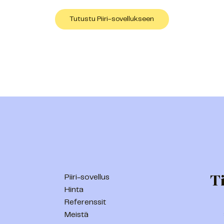
Tutustu Piiri-sovellukseen
Ti
Piiri-sovellus
Hinta
Referenssit
Meistä