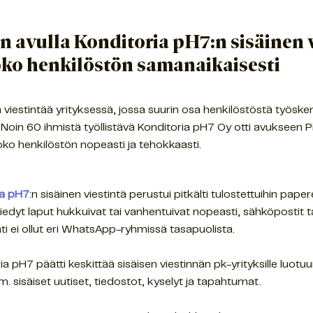
en avulla Konditoria pH7:n sisäinen 
oko henkilöstön samanaikaisesti
 viestintää yrityksessä, jossa suurin osa henkilöstöstä työsk
 Noin 60 ihmistä työllistävä Konditoria pH7 Oy otti avukseen Pi
ko henkilöstön nopeasti ja tehokkaasti.
ia pH7
:n sisäinen viestintä perustui pitkälti tulostettuihin pap
viedyt laput hukkuivat tai vanhentuivat nopeasti, sähköpostit ta
nti ei ollut eri WhatsApp-ryhmissä tasapuolista.
 pH7 päätti keskittää sisäisen viestinnän pk-yrityksille luotuu
 sisäiset uutiset, tiedostot, kyselyt ja tapahtumat.