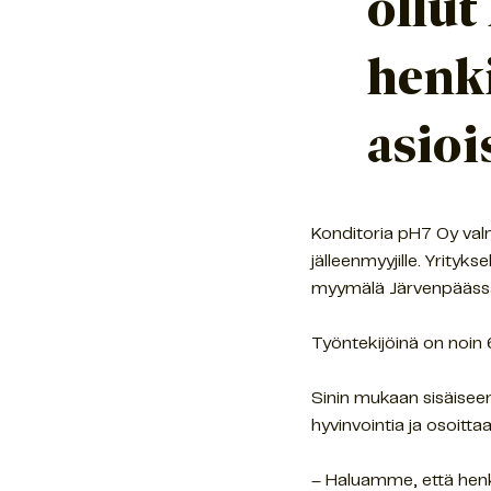
ollut
henk
asioi
Konditoria pH7 Oy valm
jälleenmyyjille. Yrityk
myymälä Järvenpäässä
Työntekijöinä on noin 
Sinin mukaan sisäiseen
hyvinvointia ja osoitta
– Haluamme, että henki