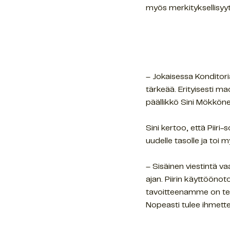
myös merkityksellisyyt
– Jokaisessa Konditori
tärkeää. Erityisesti m
päällikkö Sini Mökkön
Sini kertoo, että Piir
uudelle tasolle ja toi
– Sisäinen viestintä va
ajan. Piirin käyttööno
tavoitteenamme on tehdä
Nopeasti tulee ihmettely