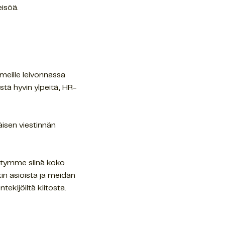
teisöä.
meille leivonnassa
stä hyvin ylpeitä, HR-
äisen viestinnän
ehitymme siinä koko
kin asioista ja meidän
tekijöiltä kiitosta.