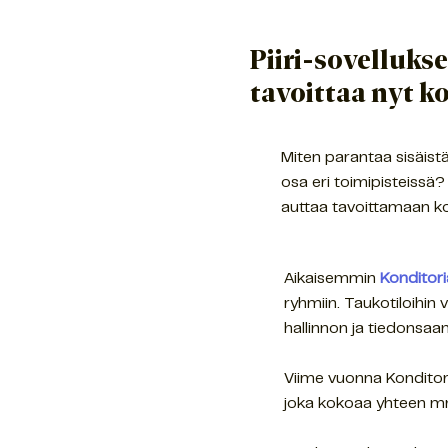
Piiri-sovelluks
tavoittaa nyt k
Miten parantaa sisäistä
osa eri toimipisteissä?
auttaa tavoittamaan ko
Aikaisemmin
Konditor
ryhmiin. Taukotiloihin 
hallinnon ja tiedonsaa
Viime vuonna Konditoria
joka kokoaa yhteen mm.