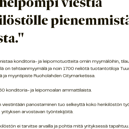
 helpompi viestiä
ilöstölle pienemmist
sta."
istaa konditoria- ja leipomotuotteita omiin myymälöihin, tila
sellä on tehtaanmyymälä ja noin 1700 neliötä tuotantotiloja Tu
 ja myyntipiste Ruoholahden Citymarketissa.
60 konditoria- ja leipomoalan ammattilaista.
 viestintään panostaminen tuo selkeyttä koko henkilöstön työ
a yrityksen arvostavan työntekijöitä.
löstön ei tarvitse arvailla ja pohtia mitä yrityksessä tapahtu