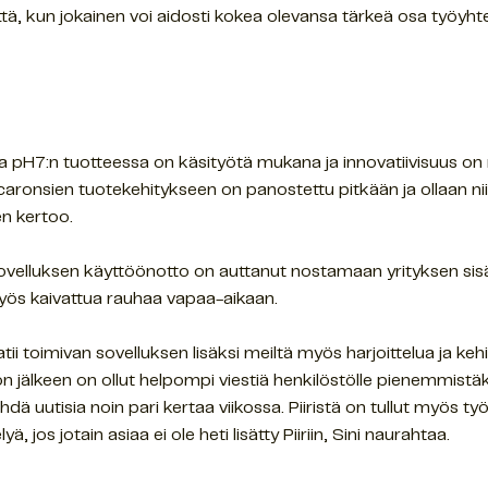
tä, kun jokainen voi aidosti kokea olevansa tärkeä osa työyh
a pH7:n tuotteessa on käsityötä mukana ja innovatiivisuus on 
acaronsien tuotekehitykseen on panostettu pitkään ja ollaan nii
en kertoo.
i-sovelluksen käyttöönotto on auttanut nostamaan yrityksen sis
 myös kaivattua rauhaa vapaa-aikaan.
atii toimivan sovelluksen lisäksi meiltä myös harjoittelua ja k
ton jälkeen on ollut helpompi viestiä henkilöstölle pienemmistä
 uutisia noin pari kertaa viikossa. Piiristä on tullut myös työn
ä, jos jotain asiaa ei ole heti lisätty Piiriin, Sini naurahtaa.