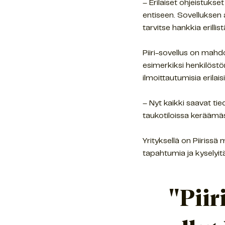
– Erilaiset ohjeistukse
entiseen. Sovelluksen
tarvitse hankkia erill
Piiri-sovellus on mahdo
esimerkiksi henkilöstön
ilmoittautumisia erilais
– Nyt kaikki saavat tie
taukotiloissa keräämäss
Yrityksellä on Piirissä
tapahtumia ja kyselyi
"Piir