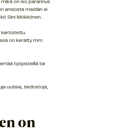
ä, mikä on iso parannus
en ansiosta meidän ei
ikkö Sini Mökkönen.
 kartoitettu
rissä on kerätty mm.
rtää työpisteillä tai
ja uutisia, tiedostoja,
een on