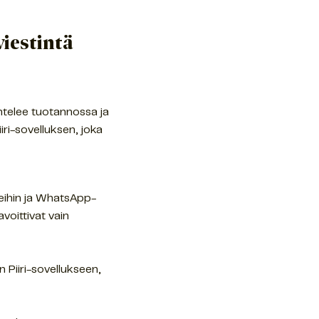
viestintä
entelee tuotannossa ja
iri-sovelluksen, joka
ereihin ja WhatsApp-
voittivat vain
n Piiri-sovellukseen,