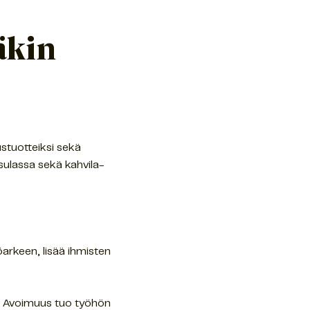
äkin
ustuotteiksi sekä
usulassa sekä kahvila-
arkeen, lisää ihmisten
u. Avoimuus tuo työhön