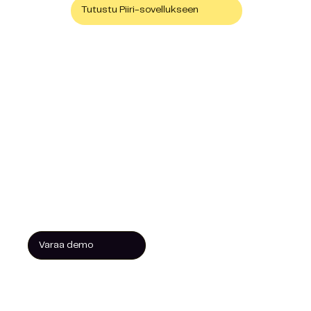
Tutustu Piiri-sovellukseen
Varaa demo