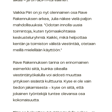
aikaa – ja on GDPR-turvallinen."
Vaikka Piiri on jo nyt olennainen osa Rave
Rakennuksen arkea, Julia näkee vielä paljon
mahdollisuuksia. "Odotan innolla uusia
toimintoja, kuten työmaakohtaisia
keskusteluryhmiä. Kaikki, mikä helpottaa
kentän ja toimiston välistä viestintää, otetaan
meillä mielellään käyttöön."
Rave Rakennuksen tarina on erinomainen
esimerkki siitä, kuinka oikealla
viestintätyökalulla voi aidosti muuttaa
yrityksen sisäistä kulttuuria. Kyse ei ole vain
tiedon jakamisesta – kyse on siitä, että
jokainen työntekijä tuntee olevansa osa
kokonaisuutta.