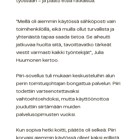
työssään – ja päätti etsiä ratkaisua.
"Meillä oli aiemmin käytössä sähköposti vain
toimihenkilöillä, eikä muilla ollut turvallista ja
yhtenäistä tapaa saada tietoa. Se aiheutti
jatkuvaa huolta siitä, tavoittavatko tärkeät
viestit varmasti kaikki työntekijät", Julia
Huumonen kertoo.
Piiri-sovellus tuli mukaan keskusteluihin alun
perin toimitusjohtajan bongattua palvelun. Piiri
todettiin varteenotettavaksi
vaihtoehtoehdoksi, mutta käyttöönottoa
jouduttiin siirtämään muiden
palvelusopimusten vuoksi.
Kun sopiva hetki koitti, päätös oli selkeä: Piiri
korvaisi aiemmin käytössä olleet kaksi erillistä