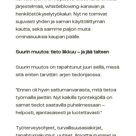
järjestelmää, whistleblowing-kanavan ja
henkilöstökyselytyökalun. Nyt ne toimivat
sujuvasti yhden ja saman käyttöliittymän
kautta, sekä saimme paljon muita
ominaisuuksia kaupan päälle.
Suurin muutos: tieto liikkuu – ja jää talteen
Suurin muutos on tapahtunut juuri siellä, missä
sitä eniten tarvittiin: arjen tiedonjaossa.
"Ennen oli hyvin sattumanvaraista, mitä tietoa
työmailla jaettiin. Nyt kaikilla työntekijöillä on
samat tiedot saatavilla puhelimessaan –
helposti, ajantasaisesti ja luotettavasti."
Työterveysohjeet, turvallisuusasiakirjat,
tapahtumakutsut, uutiset, ilmoittautumiset ja