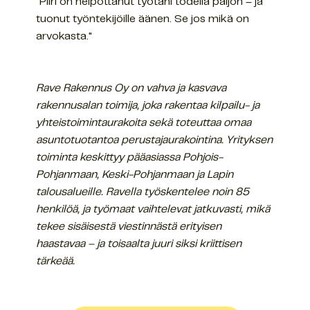
"Piiri on helpottanut työtäni todella paljon – ja
tuonut työntekijöille äänen. Se jos mikä on
arvokasta."
Rave Rakennus Oy on vahva ja kasvava
rakennusalan toimija, joka rakentaa kilpailu- ja
yhteistoimintaurakoita sekä toteuttaa omaa
asuntotuotantoa perustajaurakointina. Yrityksen
toiminta keskittyy pääasiassa Pohjois-
Pohjanmaan, Keski-Pohjanmaan ja Lapin
talousalueille. Ravella työskentelee noin 85
henkilöä, ja työmaat vaihtelevat jatkuvasti, mikä
tekee sisäisestä viestinnästä erityisen
haastavaa – ja toisaalta juuri siksi kriittisen
tärkeää.