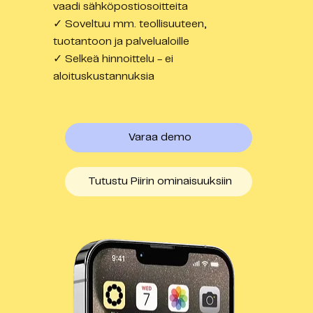
vaadi sähköpostiosoitteita
✓ Soveltuu mm. teollisuuteen,
tuotantoon ja palvelualoille
✓ Selkeä hinnoittelu - ei
aloituskustannuksia
Varaa demo
Tutustu Piirin ominaisuuksiin