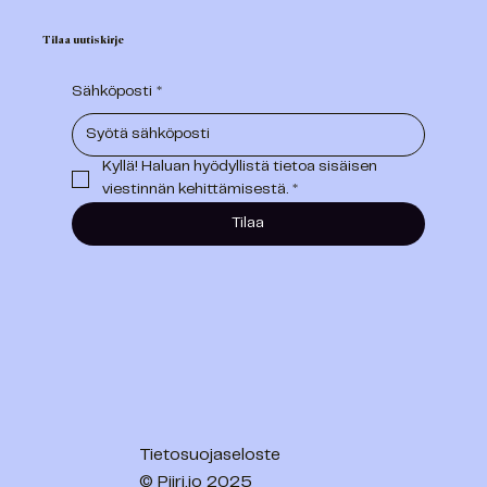
Tilaa uutiskirje
Sähköposti
*
Kyllä! Haluan hyödyllistä tietoa sisäisen 
viestinnän kehittämisestä.
*
Tilaa
Tietosuojaseloste
© Piiri.io 2025